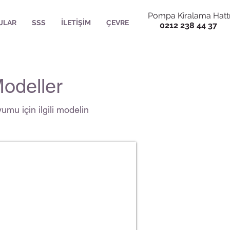
Pompa Kiralama Hatt
JLAR
SSS
İLETİŞİM
ÇEVRE
0212 238 44 37
Modeller
umu için ilgili modelin
t Drenaj Pompası
h