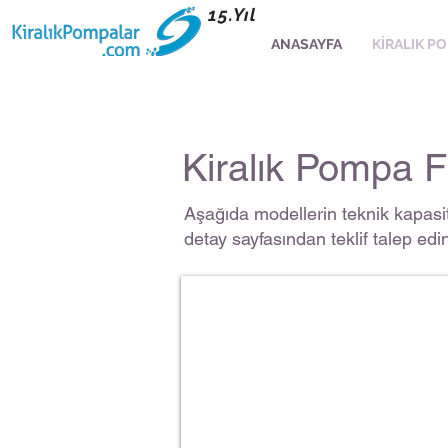
15.Yıl
ANASAYFA
KİRALIK P
Kiralık Pompa F
Aşağıda modellerin teknik kapasite
detay sayfasından teklif talep edin
Flygt Drenaj Pompası
72
m3/h