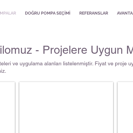
OMPALAR
DOĞRU POMPA SEÇİMİ
REFERANSLAR
AVANTA
ilomuz - Projelere Uygun 
leri ve uygulama alanları listelenmiştir. Fiyat ve proje uy
iz.
Grindex Drenaj Pompası
Flyg
140
140
m3/h
m3/