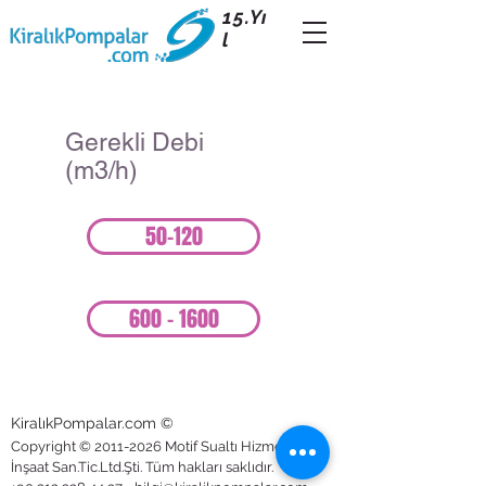
15.Yı
l
Gerekli Debi
(m3/h)
50-120
600 - 1600
KiralıkPompalar.com
©
Copyright ©
2011-2026
Motif Sualtı Hizmetleri ve
İnşaat San.Tic.Ltd.Şti. Tüm hakları saklıdır.